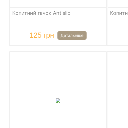
Копитний гачок Antislip
Копитн
125 грн
Детальніше