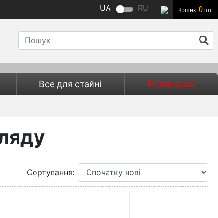
UA
RU
0
Кошик:
шт.
Все для стайні
Розпродаж
гляду
Сортування
: