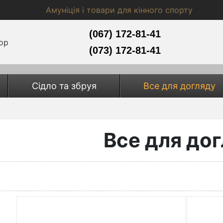
Амуніція і товари для кінного спорту
(067) 172-81-41
(073) 172-81-41
Сідло та збруя
Все для догляду
Все для до