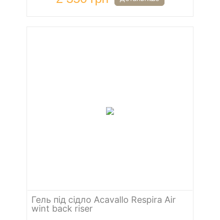
Гель під сідло Acavallo Respira Air
wint back riser