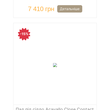
7 410 грн
Детальніше
-15%
Пад під сідло Acavallo Close Contact