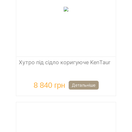
Хутро під сідло коригуюче KenTaur
8 840 грн
Детальніше