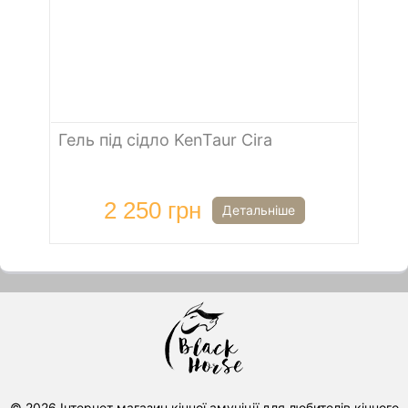
Гель під сідло KenTaur Cira
2 250 грн
Детальніше
© 2026 Інтернет магазин кінної амуніції для любителів кінного