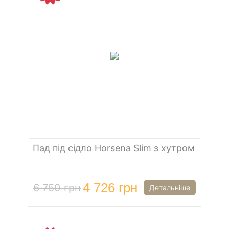
Пад під сідло Horsena Slim з хутром
4 726 грн
6 750 грн
Детальніше