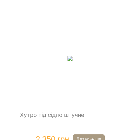
Хутро під сідло штучне
2 350 грн
Детальніше