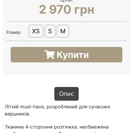
2 970 грн
XS
S
M
Розмір:
Купити
Опис
Літній must-have, розроблений для сучасних
вершників.
Тканина 4-стороння розтяжка: необмежена