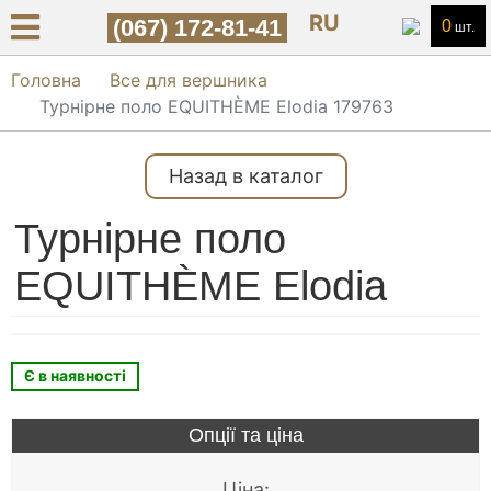
RU
(067) 172-81-41
0
шт.
Головна
Все для вершника
Турнірне поло EQUITHÈME Elodia 179763
Назад в каталог
Турнірне поло
EQUITHÈME Elodia
Є в наявності
Опції та ціна
Ціна: