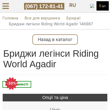
RU
(067) 172-81-41
0
шт.
Головна
Все для вершника
Бриджі
Бриджи легінси Riding World Agadir 146987
Назад в каталог
Бриджи легінси Riding
World Agadir
-20%
Є в наявності
Опції та ціна
Ціна: