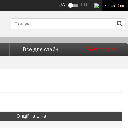
UA
RU
0
Кошик:
шт.
Все для стайні
Розпродаж
Опції та ціна