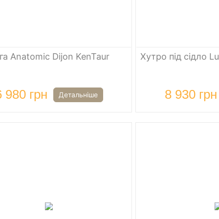
га Anatomic Dijon KenTaur
Хутро під сідло L
6 980 грн
8 930 грн
Детальніше