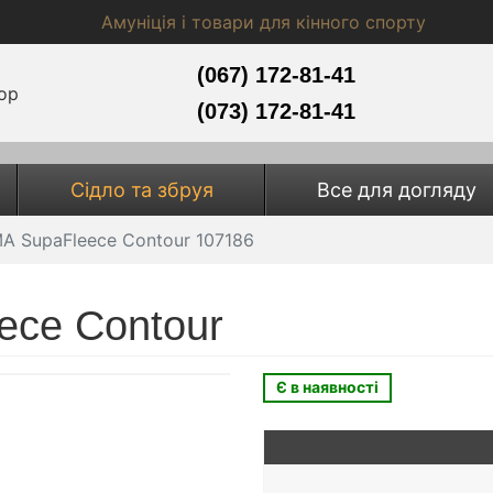
Амуніція і товари для кінного спорту
(067) 172-81-41
(073) 172-81-41
Сідло та збруя
Все для догляду
A SupaFleece Contour 107186
ece Contour
Є в наявності