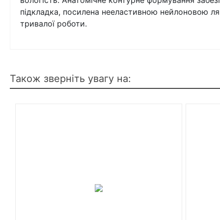
вологість. Анатомічне контурне формування забез
підкладка, посилена нееластивною нейлоновою лям
тривалої роботи.
Також зверніть увагу на: