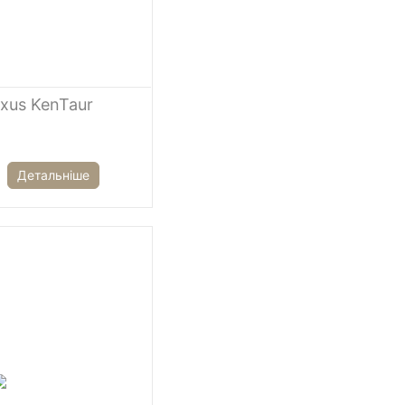
uxus KenTaur
Детальніше