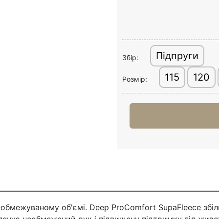
Підпруги
Збір:
115
120
Розмір:
бмежуваному об'ємі. Deep ProComfort SupaFleece збіль