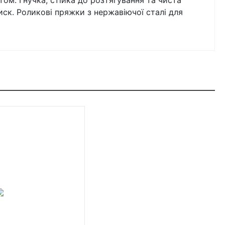
ом. Гнучка, стійка до розтягування та чиста
ск. Роликові пряжки з нержавіючої сталі для