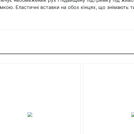
печує необмежений рух і підвищену підтримку під живот
кою. Еластичні вставки на обох кінцях, що знімають ти