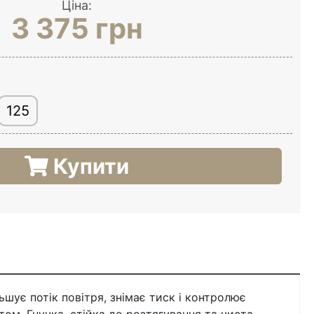
Ціна:
3 375 грн
125
Купити
шує потік повітря, знімає тиск і контролює