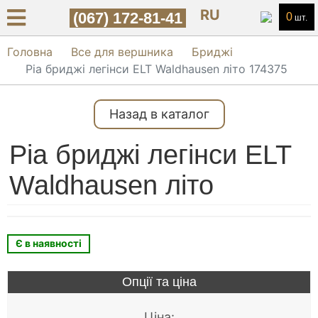
RU
(067) 172-81-41
0
шт.
Головна
Все для вершника
Бриджі
Pia бриджі легінси ELT Waldhausen літо 174375
Назад в каталог
Pia бриджі легінси ELT
Waldhausen літо
Є в наявності
Опції та ціна
Ціна: