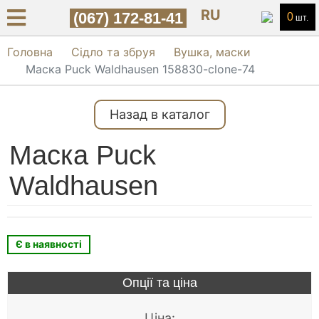
RU
(067) 172-81-41
0
шт.
Головна
Сідло та збруя
Вушка, маски
Маска Puck Waldhausen 158830-clone-74
Назад в каталог
Маска Puck
Waldhausen
Є в наявності
Опції та ціна
Ціна: