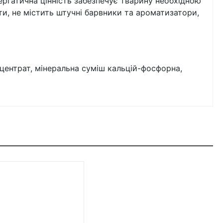
ргатична цінність забезпечує тварину необхідною
ти, не містить штучні барвники та ароматизатори,
центрат, мінеральна суміш кальцій-фосфорна,