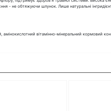
лору, підтримує здоров'я травної системи. Висока єне
єння - не обтяжуючи шлунок. Лише натуральні інгридієн
й, амінокислотний вітамінно-мінеральний кормовий кон