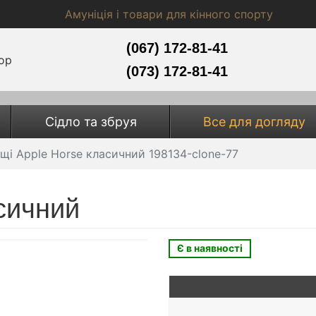
Амуніція і товари для кінного спорту
(067) 172-81-41
(073) 172-81-41
Сідло та збруя
Все для догляду
щі Apple Horse класичний 198134-clone-77
сичний
Є в наявності