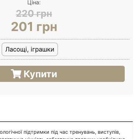
Ціна:
220 грн
201 грн
Ласощі, іграшки
Купити
логічної підтримки під час тренувань, виступів,