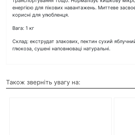
транспортування тощо. Нормалізує кишкову мікроф
енергією для пікових навантажень. Миттеве засво
корисні для улюбленця.
Вага: 1 кг
Склад: екструдат злакових, пектин сухий яблучни
глюкоза, сушені наповнюваці натуральні.
Також зверніть увагу на: