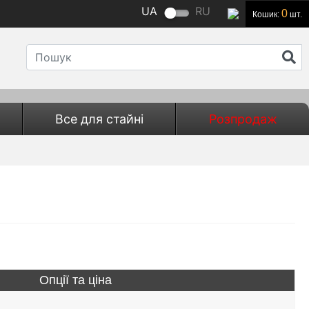
UA
RU
0
Кошик:
шт.
Все для стайні
Розпродаж
Опції та ціна