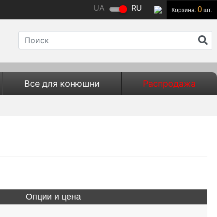
UA
RU
0
Корзина:
шт.
Все для конюшни
Распродажа
Опции и цена